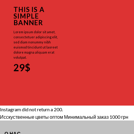
THIS IS A
SIMPLE
BANNER
Lorem ipsum dolor sit amet,
consectetuer adipiscing elit,
sed diam nonummy nibh
euismod tincidunt ut laoreet
dolore magna aliquam erat
volutpat.
29$
Instagram did not return a 200.
Исскуственные цветы оптом Минимальный заказ 1000 грн
О НАС