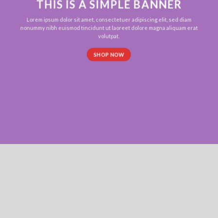
THIS IS A SIMPLE BANNER
Lorem ipsum dolor sit amet, consectetuer adipiscing elit, sed diam
nonummy nibh euismod tincidunt ut laoreet dolore magna aliquam erat
volutpat.
SHOP NOW