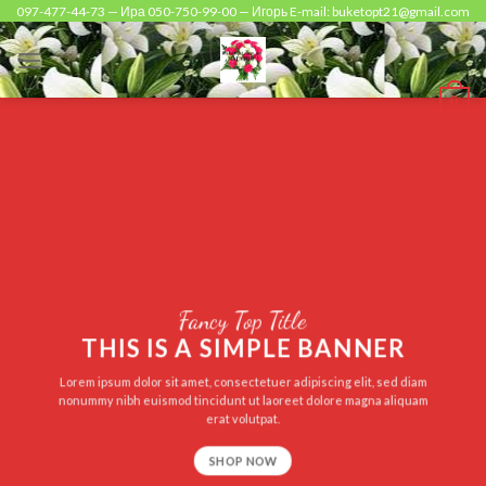
Skip
097-477-44-73 — Ира 050-750-99-00 — Игорь E-mail: buketopt21@gmail.com
to
content
0
Fancy Top Title
THIS IS A SIMPLE BANNER
Lorem ipsum dolor sit amet, consectetuer adipiscing elit, sed diam
nonummy nibh euismod tincidunt ut laoreet dolore magna aliquam
erat volutpat.
SHOP NOW