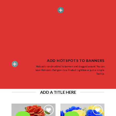
ADD HOTSPOTS TO BANNERS
Hotspots can be added to banners and dragged around. You can
have Hotspots that goes to a Product Lightbox or just a simple
Tooltip.
ADD A TITLE HERE