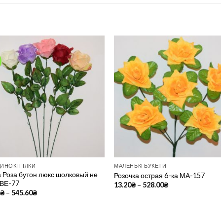
Add to
Add 
Wishlist
Wishl
ИНОКІ ГІЛКИ
МАЛЕНЬКІ БУКЕТИ
а Роза бутон люкс шолковый не
Розочка острая 6-ка МА-157
 ВЕ-77
13.20
₴
–
528.00
₴
8
₴
–
545.60
₴