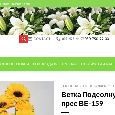
buketopt21@gmail.com
CONTACT
097-477-44-73
050-750-99-00
УЛЯРНІ ТОВАРИ
РОЗПРОДАЖ
ПРО НАС
ОСОБИСТИЙ КАБІ
ГОЛОВНА
/
НОВІ НАДХОДЖЕ
Ветка Подсолну
прес ВЕ-159
Add to
Wishlist