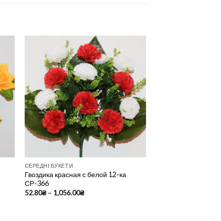
to
Add to
ist
Wishlist
СЕРЕДНІ БУКЕТИ
Гвоздика красная с белой 12-ка
СР-366
52.80
₴
–
1,056.00
₴