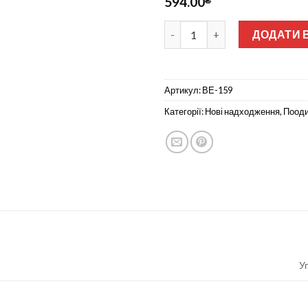
594.00
Ветка Подсолнух 5-ка не прес
ДОДАТИ 
Артикул:
ВЕ-159
Категорії:
Нові надходження
,
Пооди
У