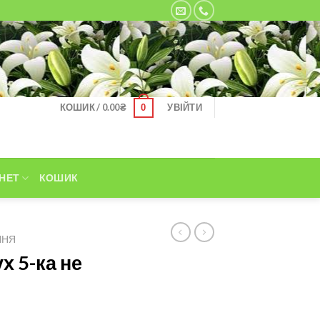
КОШИК /
0.00
₴
УВІЙТИ
0
НЕТ
КОШИК
ННЯ
х 5-ка не