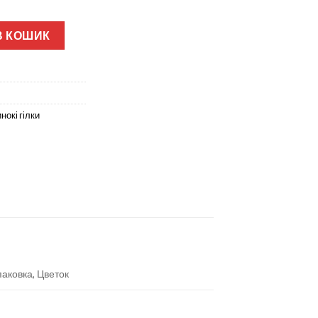
 ВЕ-159 кількість
В КОШИК
нокі гілки
паковка, Цветок