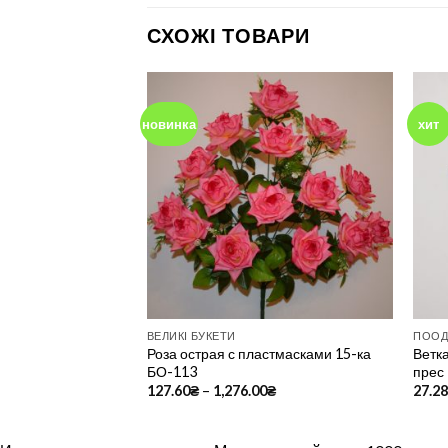
СХОЖІ ТОВАРИ
новинка
хит
Add to
Add to
Wishlist
Wishlist
НІ
ВЕЛИКІ БУКЕТИ
ПООД
Роза острая с пластмасками 15-ка
Ветк
 атлас 7-ка ЗК-47
БО-113
прес
127.60
₴
–
1,276.00
₴
27.2