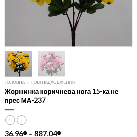
ГОЛОВНА
/
НОВІ НАДХОДЖЕННЯ
Жоржинка коричнева нога 15-ка не
прес МА-237
36.96
–
887.04
₴
₴