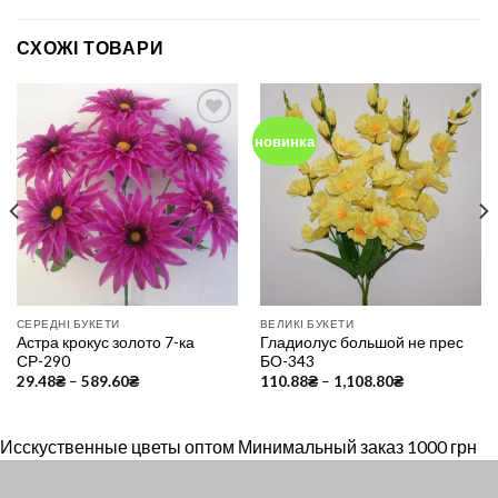
СХОЖІ ТОВАРИ
новинка
Add to
Add to
Wishlist
Wishlist
СЕРЕДНІ БУКЕТИ
ВЕЛИКІ БУКЕТИ
Астра крокус золото 7-ка
Гладиолус большой не прес
СР-290
БО-343
29.48
₴
–
589.60
₴
110.88
₴
–
1,108.80
₴
Исскуственные цветы оптом Минимальный заказ 1000 грн