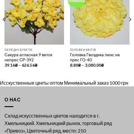
новинка
Add to
Add to
Wishlist
Wishlist
СЕРЕДНІ БУКЕТИ
ГОЛОВКИ КВІТІВ
Сакура атласная 9 веток
Головка Гвоздика люкс не
непрес СР-392
прес ГО-40
39.16
₴
–
626.56
₴
8.80
₴
–
3,080.00
₴
Исскуственные цветы оптом Минимальный заказ 1000 грн
О НАС
Склад искусственных цветов находится в г.
Хмельницкий. Хмельницкий рынок, торговый ряд
«Привоз», Цветочный ряд, место: 210