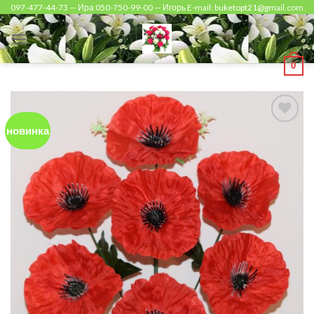
Skip
097-477-44-73 — Ира 050-750-99-00 — Игорь E-mail: buketopt21@gmail.com
to
content
0
новинка
Add to
Wishlist