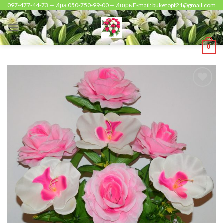
Skip
097-477-44-73 — Ира 050-750-99-00 — Игорь E-mail: buketopt21@gmail.com
to
content
0
Add to
Wishlist