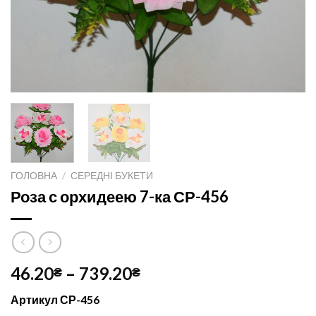
ГОЛОВНА
/
СЕРЕДНІ БУКЕТИ
Роза с орхидеею 7-ка СР-456
46.20
–
739.20
₴
₴
Артикул СР-456