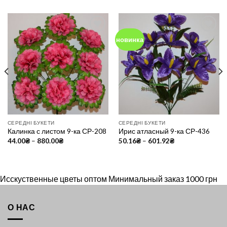
новинка
Add to
Add to
Wishlist
Wishlist
СЕРЕДНІ БУКЕТИ
СЕРЕДНІ БУКЕТИ
Калинка с листом 9-ка СР-208
Ирис атласный 9-ка СР-436
44.00
₴
–
880.00
₴
50.16
₴
–
601.92
₴
Исскуственные цветы оптом Минимальный заказ 1000 грн
О НАС