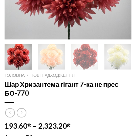
ГОЛОВНА
/
НОВІ НАДХОДЖЕННЯ
Шар Хризантема гігант 7-ка не прес
БО-770
193.60
–
2,323.20
₴
₴