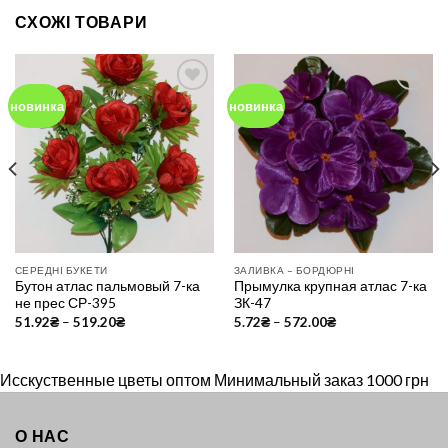
СХОЖІ ТОВАРИ
новинка
новинка
Add to
Add to
Wishlist
Wishlist
СЕРЕДНІ БУКЕТИ
ЗАЛИВКА – БОРДЮРНІ
Бутон атлас пальмовый 7-ка
Прымулка крупная атлас 7-ка
не прес СР-395
ЗК-47
51.92
₴
–
519.20
₴
5.72
₴
–
572.00
₴
Исскуственные цветы оптом Минимальный заказ 1000 грн
О НАС