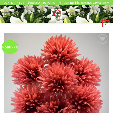
Skip
097-477-44-73 — Ира 050-750-99-00 — Игорь E-mail: buketopt21@gmail.com
to
content
0
новинка
Add to
Wishlist