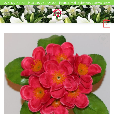
Skip
097-477-44-73 — Ира 050-750-99-00 — Игорь E-mail: buketopt21@gmail.com
to
content
0
Add to
Wishlist