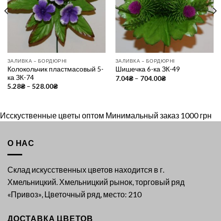
Wishlist
Wishlist
ЗАЛИВКА – БОРДЮРНІ
ЗАЛИВКА – БОРДЮРНІ
Колокольчик пластмасовый 5-
Шишечка 6-ка ЗК-49
ка ЗК-74
7.04
₴
–
704.00
₴
5.28
₴
–
528.00
₴
Исскуственные цветы оптом Минимальный заказ 1000 грн
О НАС
Склад искусственных цветов находится в г.
Хмельницкий. Хмельницкий рынок, торговый ряд
«Привоз», Цветочный ряд, место: 210
ДОСТАВКА ЦВЕТОВ