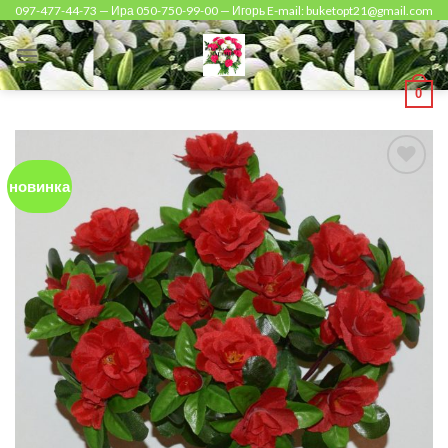
Skip
097-477-44-73 — Ира 050-750-99-00 — Игорь E-mail: buketopt21@gmail.com
to
content
0
новинка
Add to
Wishlist