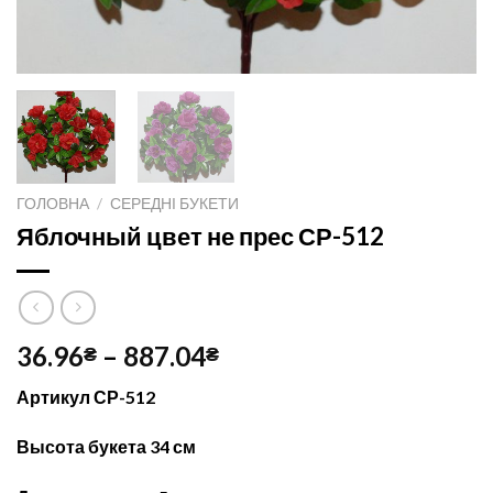
ГОЛОВНА
/
СЕРЕДНІ БУКЕТИ
Яблочный цвет не прес СР-512
36.96
–
887.04
₴
₴
Артикул СР-512
Высота букета 34
см