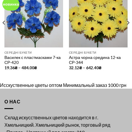
новинка
Add to
Add to
Wishlist
Wishlist
СЕРЕДНІ БУКЕТИ
СЕРЕДНІ БУКЕТИ
Василек с пластмасками 7-ка
Астра чорна средина 12-ка
СР-420
СР-344
19.36
₴
–
484.00
₴
32.12
₴
–
642.40
₴
Исскуственные цветы оптом Минимальный заказ 1000 грн
О НАС
Склад искусственных цветов находится в г.
Хмельницкий. Хмельницкий рынок, торговый ряд