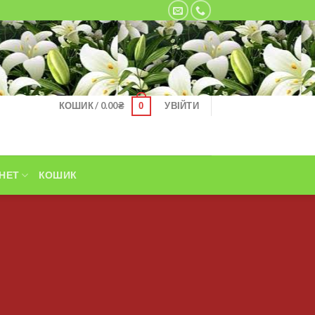
КОШИК /
0.00
₴
УВІЙТИ
0
НЕТ
КОШИК