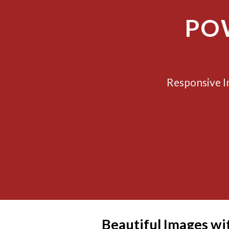
PO
Responsive Im
Beautiful Images wi