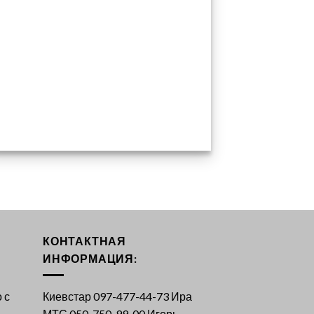
КОНТАКТНАЯ
ИНФОРМАЦИЯ:
 с
Киевстар 097-477-44-73 Ира
МТС 050-750-99-00 Игорь