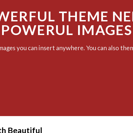
WERFUL THEME NE
POWERUL IMAGES
ages you can insert anywhere. You can also them 
th Beautiful