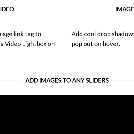
VIDEO
IMAG
mage link tag to
Add cool drop shadows
d a Video Lightbox on
pop out on hover.
ADD IMAGES TO ANY SLIDERS