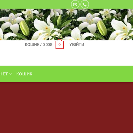
КОШИК /
0.00
₴
УВІЙТИ
0
НЕТ
КОШИК