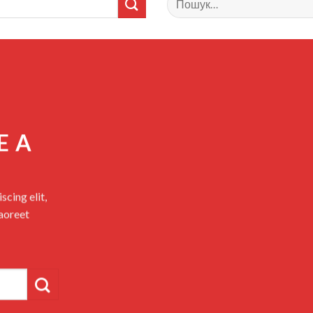
E A
cing elit,
aoreet