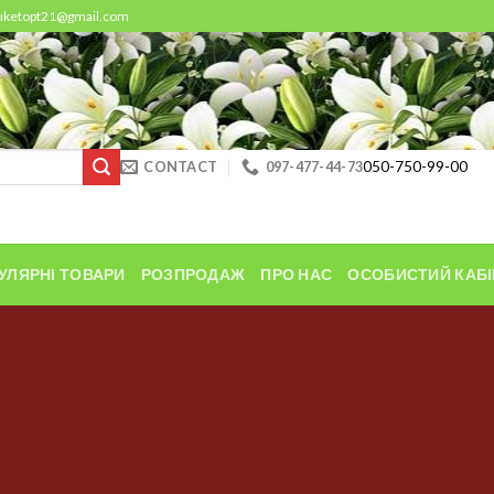
buketopt21@gmail.com
CONTACT
097-477-44-73
050-750-99-00
УЛЯРНІ ТОВАРИ
РОЗПРОДАЖ
ПРО НАС
ОСОБИСТИЙ КАБІ