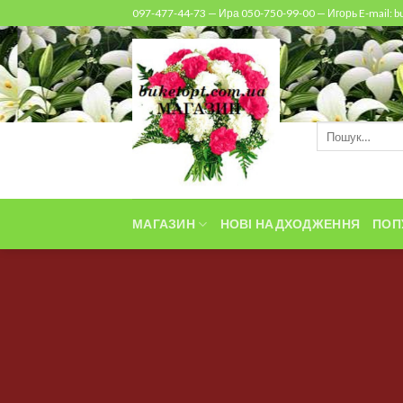
Skip
097-477-44-73 — Ира 050-750-99-00 — Игорь E-mail: 
to
content
Шукати:
МАГАЗИН
НОВІ НАДХОДЖЕННЯ
ПОП