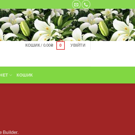
КОШИК /
0.00
₴
УВІЙТИ
0
НЕТ
КОШИК
 Builder.