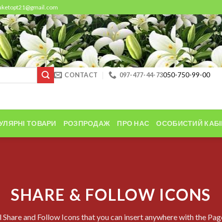
buketopt21@gmail.com
CONTACT
097-477-44-73
050-750-99-00
УЛЯРНІ ТОВАРИ
РОЗПРОДАЖ
ПРО НАС
ОСОБИСТИЙ КАБІ
SHARE & FOLLOW ICONS
l Share and Follow Icons that you can insert anywhere with the Page