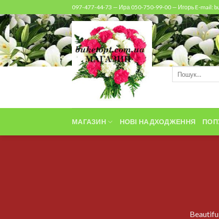
Skip
097-477-44-73 — Ира 050-750-99-00 — Игорь E-mail: 
to
content
Шукати:
МАГАЗИН
НОВІ НАДХОДЖЕННЯ
ПОП
Beautifu