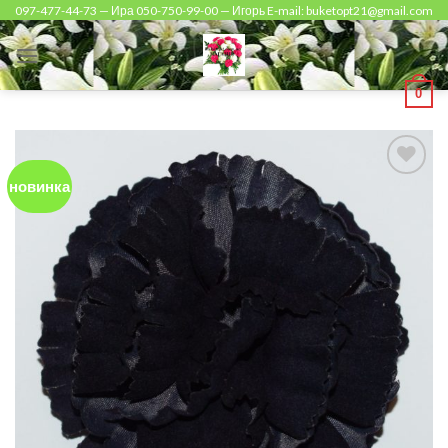
Skip
097-477-44-73 — Ира 050-750-99-00 — Игорь E-mail: buketopt21@gmail.com
to
content
0
новинка
Add to
Wishlist