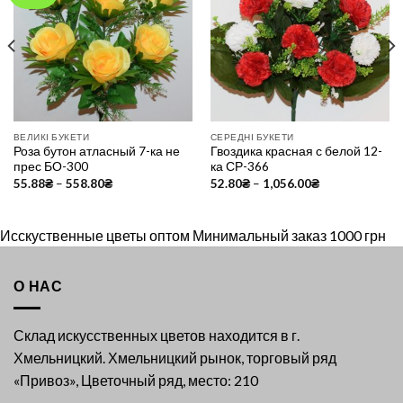
Add to
Add to
Wishlist
Wishlist
ВЕЛИКІ БУКЕТИ
СЕРЕДНІ БУКЕТИ
Роза бутон атласный 7-ка не
Гвоздика красная с белой 12-
прес БО-300
ка СР-366
55.88
₴
–
558.80
₴
52.80
₴
–
1,056.00
₴
Исскуственные цветы оптом Минимальный заказ 1000 грн
О НАС
Склад искусственных цветов находится в г.
Хмельницкий. Хмельницкий рынок, торговый ряд
«Привоз», Цветочный ряд, место: 210