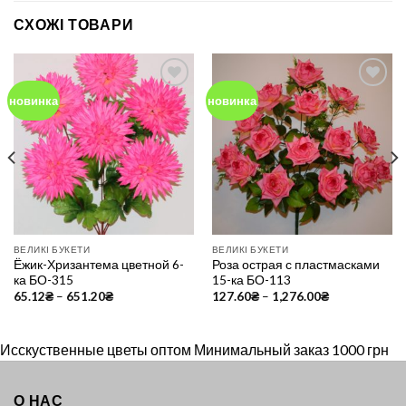
СХОЖІ ТОВАРИ
новинка
новинка
Add to
Add to
Wishlist
Wishlist
ВЕЛИКІ БУКЕТИ
ВЕЛИКІ БУКЕТИ
Ёжик-Хризантема цветной 6-
Роза острая с пластмасками
ка БО-315
15-ка БО-113
65.12
₴
–
651.20
₴
127.60
₴
–
1,276.00
₴
Исскуственные цветы оптом Минимальный заказ 1000 грн
О НАС