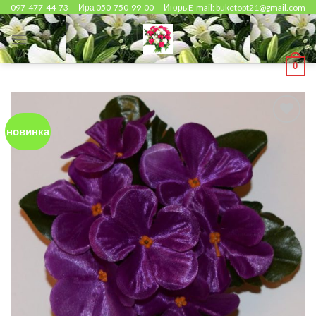
Skip
097-477-44-73 — Ира 050-750-99-00 — Игорь E-mail: buketopt21@gmail.com
to
content
0
новинка
Add to
Wishlist