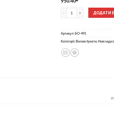
950.40
Сакура 7 веток атласная не пр
ДОДАТИ 
Артикул:
БО-491
Категорії:
Великі букети
,
Нові надх
У