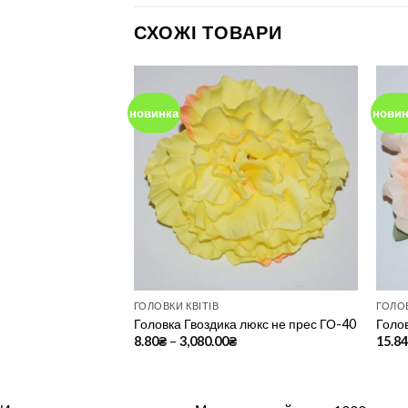
СХОЖІ ТОВАРИ
новинка
новин
Add to
Add to
Wishlist
Wishlist
ГОЛОВКИ КВІТІВ
ГОЛОВ
-синея 10-ка
Головка Гвоздика люкс не прес ГО-40
Голо
8.80
₴
–
3,080.00
₴
15.8