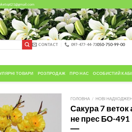
buketopt21@gmail.com
CONTACT
097-477-44-73
050-750-99-00
УЛЯРНІ ТОВАРИ
РОЗПРОДАЖ
ПРО НАС
ОСОБИСТИЙ КАБІ
ГОЛОВНА
/
НОВІ НАДХОДЖЕ
Сакура 7 веток
не прес БО-491
Add to
Wishlist