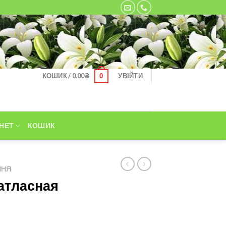
КОШИК /
0.00
₴
УВІЙТИ
0
НЕТ
КОШИК
ННЯ
 атласная