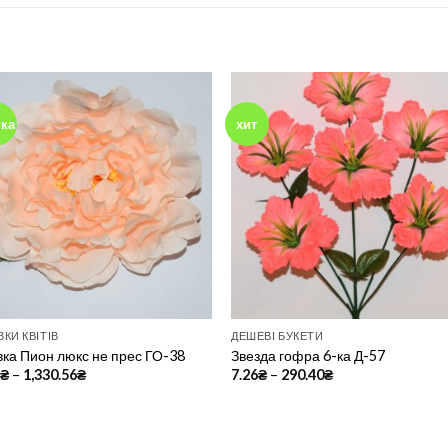
ка
хит
Add to
Add 
Wishlist
Wishl
КИ КВІТІВ
ДЕШЕВІ БУКЕТИ
вка Пион люкс не прес ГО-38
Звезда гофра 6-ка Д-57
4
₴
–
1,330.56
₴
7.26
₴
–
290.40
₴