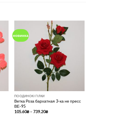
новинка
to
Add to
ist
Wishlist
ПООДИНОКІ ГІЛКИ
Ветка Роза бархатная 3-ка не пресс
ВЕ-95
105.60
₴
–
739.20
₴