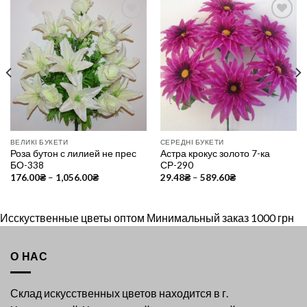
Add to
Add to
Wishlist
Wishlist
ВЕЛИКІ БУКЕТИ
СЕРЕДНІ БУКЕТИ
Роза бутон с лилией не прес
Астра крокус золото 7-ка
БО-338
СР-290
176.00
₴
–
1,056.00
₴
29.48
₴
–
589.60
₴
Исскуственные цветы оптом Минимальный заказ 1000 грн
О НАС
Склад искусственных цветов находится в г.