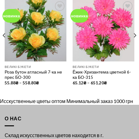
новинка
новинка
Add to
Add to
Wishlist
Wishlist
ВЕЛИКІ БУКЕТИ
ВЕЛИКІ БУКЕТИ
Роза бутон атласный 7-ка не
Ёжик-Хризантема цветной 6-
прес БО-300
ка БО-315
55.88
₴
–
558.80
₴
65.12
₴
–
651.20
₴
Исскуственные цветы оптом Минимальный заказ 1000 грн
О НАС
Склад искусственных цветов находится в г.