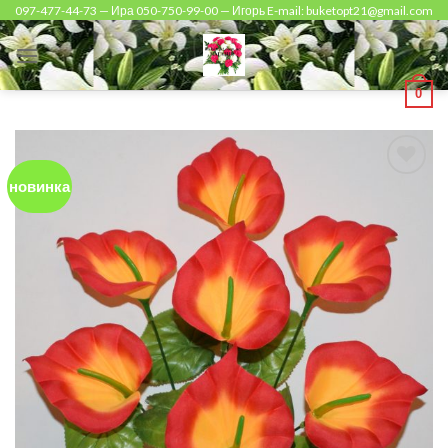
Skip
097-477-44-73 — Ира 050-750-99-00 — Игорь E-mail: buketopt21@gmail.com
to
content
0
новинка
Add to
Wishlist