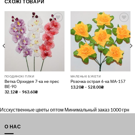
СХОЖІ ТОВАРИ
Add to
Add to
Wishlist
Wishlist
ПООДИНОКІ ГІЛКИ
МАЛЕНЬКІ БУКЕТИ
Ветка Орхидея 7-ка не прес
Розочка острая 6-ка МА-157
ВЕ-90
13.20
₴
–
528.00
₴
32.12
₴
–
963.60
₴
Исскуственные цветы оптом Минимальный заказ 1000 грн
О НАС