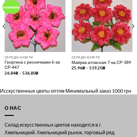
новинка
Add to
Add to
Wishlist
Wishlist
СЕРЕДНІ БУКЕТИ
СЕРЕДНІ БУКЕТИ
Георгина с ресничками 6-ка
Маёрка атласная 7-ка СР-389
СР-447
25.96
₴
–
519.20
₴
26.84
₴
–
536.80
₴
Исскуственные цветы оптом Минимальный заказ 1000 грн
О НАС
Склад искусственных цветов находится в г.
Хмельницкий. Хмельницкий рынок, торговый ряд